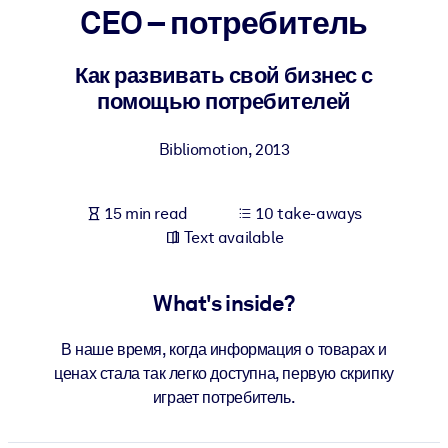
CEO – потребитель
BY SYSTEM
For LMS/LXP
Как развивать свой бизнес с
помощью потребителей
Bring bite-sized, verified knowledge into your LMS/LXP for stronge
learning results.
Bibliomotion
,
2013
For Corporate Libraries
Enrich your corporate library with trusted, ready-to-use business
15 min read
10 take-aways
knowledge.
Text available
For AI Systems
Fuel your AI systems with reliable, structured knowledge to improv
What's inside?
outputs.
В наше время, когда информация о товарах и
ценах стала так легко доступна, первую скрипку
играет потребитель.