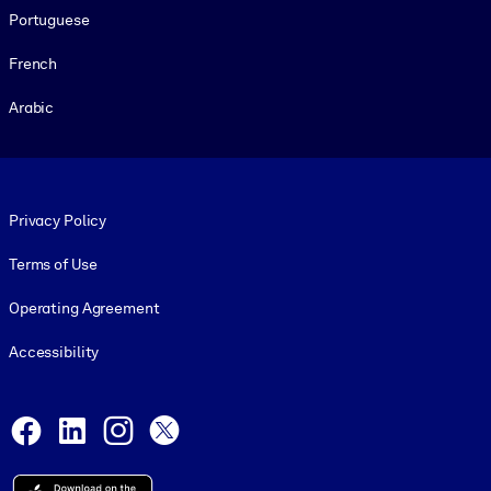
Portuguese
French
Arabic
Footer legal
Privacy Policy
Terms of Use
Operating Agreement
Accessibility
Social and Apps
Facebook
LinkedIn
Instagram
X