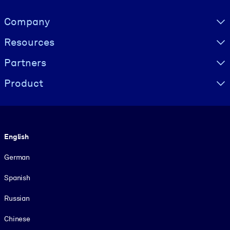
Visually hidden Text
Company
Resources
Partners
Product
Language
English
German
Spanish
Russian
Chinese