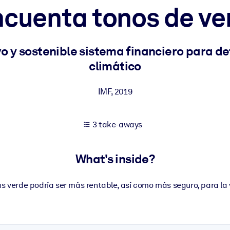
ncuenta tonos de ve
 learning results.
o y sostenible sistema financiero para d
climático
knowledge.
IMF
,
2019
e outputs.
3 take-aways
What's inside?
 verde podría ser más rentable, así como más seguro, para la