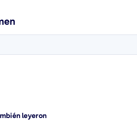
umen
ambién leyeron