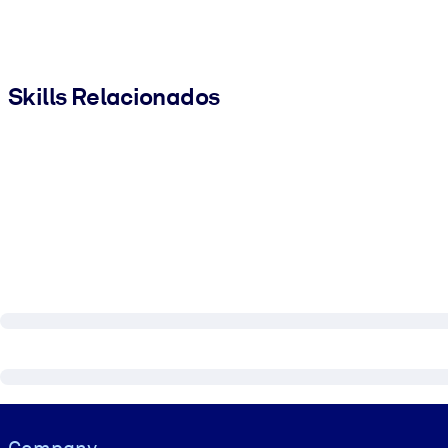
Skills Relacionados
Visually hidden Text
Company