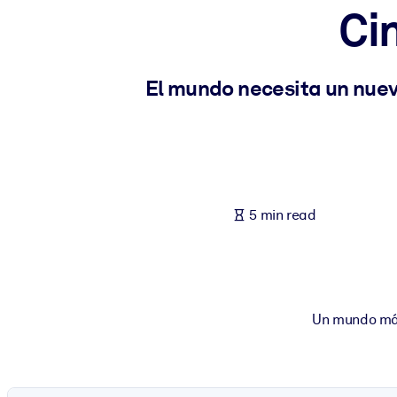
Ci
BY SYSTEM
For LMS/LXP
Bring bite-sized, verified knowledge into your LMS/LXP for stronger
El mundo necesita un nuev
For Corporate Libraries
Enrich your corporate library with trusted, ready-to-use business 
For AI Systems
Fuel your AI systems with reliable, structured knowledge to improv
5 min read
Un mundo más