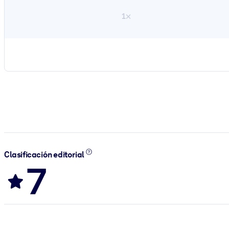
1×
Clasificación editorial
7