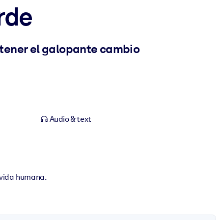
rde
etener el galopante cambio
Audio & text
 vida humana.