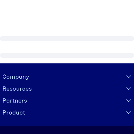
Visually hidden Text
Company
Resources
Partners
Product