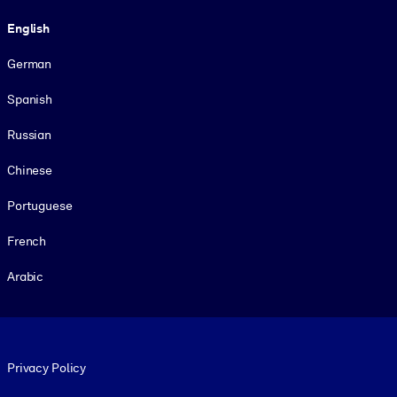
Language
English
German
Spanish
Russian
Chinese
Portuguese
French
Arabic
Footer legal
Privacy Policy