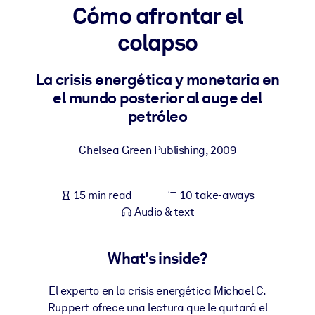
Cómo afrontar el
BY SYSTEM
colapso
For LMS/LXP
Bring bite-sized, verified knowledge into your LMS/LXP for stronge
La crisis energética y monetaria en
learning results.
el mundo posterior al auge del
For Corporate Libraries
petróleo
Enrich your corporate library with trusted, ready-to-use business
Chelsea Green Publishing
,
2009
knowledge.
For AI Systems
15 min read
10 take-aways
Fuel your AI systems with reliable, structured knowledge to improv
Audio & text
outputs.
What's inside?
El experto en la crisis energética Michael C.
Ruppert ofrece una lectura que le quitará el