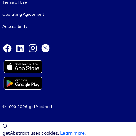
Terms of Use
Operating Agreement
Accessibility
Social and Apps
Facebook
LinkedIn
Instagram
X
© 1999-2026, getAbstract
© 1999-2026, getAbstract
getAbstract uses cookies.
Learn more
.