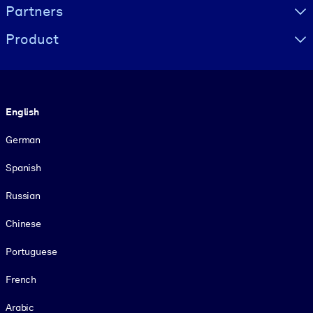
Partners
Product
Language
English
German
Spanish
Russian
Chinese
Portuguese
French
Arabic