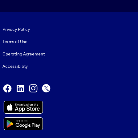
Footer legal
Privacy Policy
Terms of Use
Operating Agreement
Accessibility
Social and Apps
Facebook
LinkedIn
Instagram
X
© 1999-2026, getAbstract