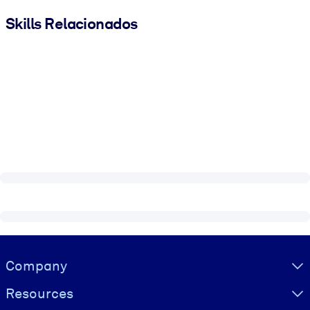
Skills Relacionados
Visually hidden Text
Company
Resources