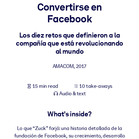
Convertirse en
BY SYSTEM
Facebook
For LMS/LXP
Bring bite-sized, verified knowledge into your LMS/LXP for stronge
Los diez retos que definieron a la
learning results.
compañía que está revolucionando
For Corporate Libraries
al mundo
Enrich your corporate library with trusted, ready-to-use business
AMACOM
,
2017
knowledge.
For AI Systems
15 min read
10 take-aways
Fuel your AI systems with reliable, structured knowledge to improv
Audio & text
outputs.
What's inside?
Lo que “Zuck” forjó: una historia detallada de la
fundación de Facebook, su crecimiento, desarrollo