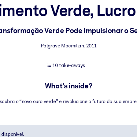
imento Verde, Lucro
 learning results.
ansformação Verde Pode Impulsionar o S
knowledge.
Palgrave Macmillan
,
2011
10 take-aways
e outputs.
What's inside?
scubra o “novo ouro verde” e revolucione o futuro da sua empre
disponível.