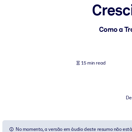
Cresc
BY SYSTEM
For LMS/LXP
Bring bite-sized, verified knowledge into your LMS/LXP for stronger
Como a Tr
For Corporate Libraries
Enrich your corporate library with trusted, ready-to-use business 
For AI Systems
15 min read
Fuel your AI systems with reliable, structured knowledge to improv
De
No momento, a versão em áudio deste resumo não está 