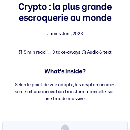
Crypto : la plus grande
BY SYSTEM
escroquerie au monde
For LMS/LXP
Bring bite-sized, verified knowledge into your LMS/LXP for stronge
James Jani
,
2023
learning results.
For Corporate Libraries
5 min read
3 take-aways
Audio & text
Enrich your corporate library with trusted, ready-to-use business
knowledge.
What's inside?
For AI Systems
Fuel your AI systems with reliable, structured knowledge to improv
Selon le point de vue adopté, les cryptomonnaies
outputs.
sont soit une innovation transformationnelle, soit
une fraude massive.