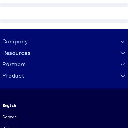
Visually hidden Text
Company
Resources
Partners
Product
Language
English
German