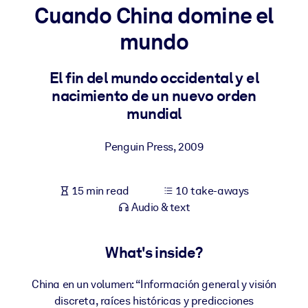
Cuando China domine el
BY SYSTEM
mundo
For LMS/LXP
Bring bite-sized, verified knowledge into your LMS/LXP for stronge
El fin del mundo occidental y el
learning results.
nacimiento de un nuevo orden
For Corporate Libraries
mundial
Enrich your corporate library with trusted, ready-to-use business
Penguin Press
,
2009
knowledge.
For AI Systems
15 min read
10 take-aways
Fuel your AI systems with reliable, structured knowledge to improv
Audio & text
outputs.
What's inside?
China en un volumen: “Información general y visión
discreta, raíces históricas y predicciones