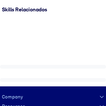
Skills Relacionados
Visually hidden Text
Company