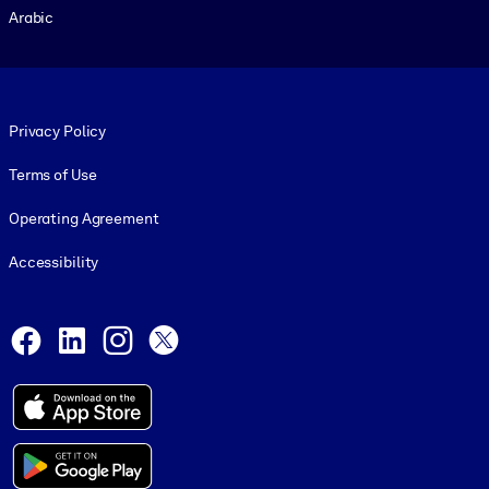
Arabic
Footer legal
Privacy Policy
Terms of Use
Operating Agreement
Accessibility
Social and Apps
Facebook
LinkedIn
Instagram
X