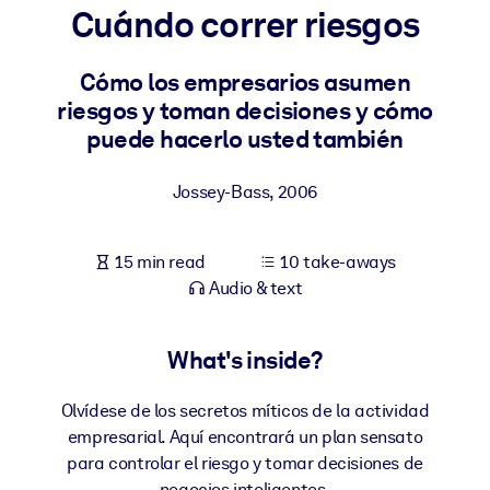
Cuándo correr riesgos
BY SYSTEM
For LMS/LXP
Cómo los empresarios asumen
riesgos y toman decisiones y cómo
Bring bite-sized, verified knowledge into your LMS/LXP for stronge
puede hacerlo usted también
learning results.
For Corporate Libraries
Jossey-Bass
,
2006
Enrich your corporate library with trusted, ready-to-use business
knowledge.
15 min read
10 take-aways
For AI Systems
Audio & text
Fuel your AI systems with reliable, structured knowledge to improv
outputs.
What's inside?
Olvídese de los secretos míticos de la actividad
empresarial. Aquí encontrará un plan sensato
para controlar el riesgo y tomar decisiones de
negocios inteligentes.