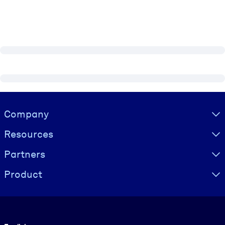
Visually hidden Text
Company
Resources
Partners
Product
Language