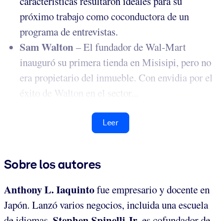
características resultaron ideales para su
próximo trabajo como coconductora de un
programa de entrevistas.
Sam Walton
– El fundador de Wal-Mart
inauguró su primera tienda en Misisipi, pero no
era propietario del inmueble. Con envidia por el
éxito de Walton en el sector...
Leer
Sobre los autores
Anthony L. Iaquinto
fue empresario y docente en
Japón. Lanzó varios negocios, incluida una escuela
Stephen Spinelli Jr
de idiomas.
. es cofundador de