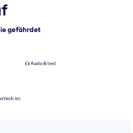
f
tie gefährdet
Audio & text
tisch ist.