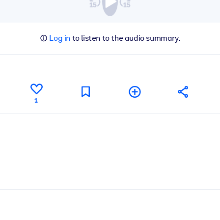
Log in
to listen to the audio summary.
1