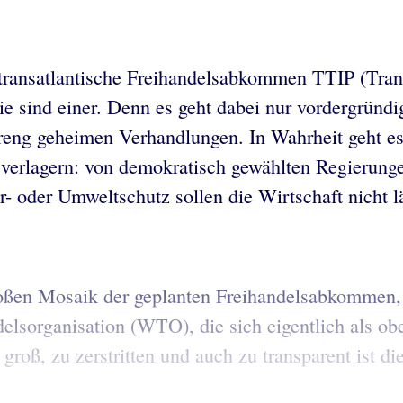
transatlantische Freihandelsabkommen TTIP (Trans
– sie sind einer. Denn es geht dabei nur vordergrü
treng geheimen Verhandlungen. In Wahrheit geht e
erlagern: von demokratisch gewählten Regierungen
r- oder Umweltschutz sollen die Wirtschaft nicht 
oßen Mosaik der geplanten Freihandelsabkommen, 
elsorganisation (WTO), die sich eigentlich als o
 Zu groß, zu zerstritten und auch zu transparent i