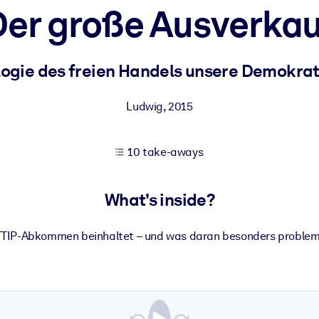
Der große Ausverkau
 learning results.
logie des freien Handels unsere Demokra
knowledge.
Ludwig
,
2015
10 take-aways
e outputs.
What's inside?
TIP-Abkommen beinhaltet – und was daran besonders problema