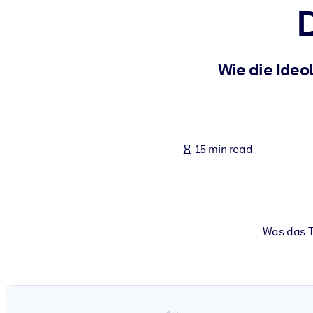
BY SYSTEM
For LMS/LXP
Bring bite-sized, verified knowledge into your LMS/LXP for stronger
Wie die Ideo
For Corporate Libraries
Enrich your corporate library with trusted, ready-to-use business 
For AI Systems
15 min read
Fuel your AI systems with reliable, structured knowledge to improv
Was das T