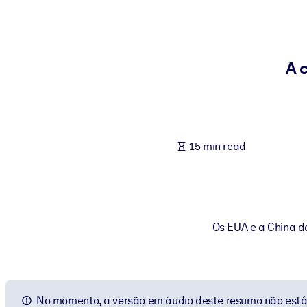
BY SYSTEM
For LMS/LXP
Bring bite-sized, verified knowledge into your LMS/LXP for stronger
A 
For Corporate Libraries
Enrich your corporate library with trusted, ready-to-use business 
For AI Systems
15 min read
Fuel your AI systems with reliable, structured knowledge to improv
Os EUA e a China d
No momento, a versão em áudio deste resumo não está 