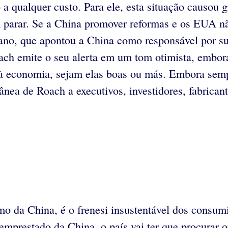
 a qualquer custo. Para ele, esta situação causo
 parar. Se a China promover reformas e os EUA não
no, que apontou a China como responsável por sua
ach emite o seu alerta em um tom otimista, embor
o à economia, sejam elas boas ou más. Embora semp
a de Roach a executivos, investidores, fabricant
o da China, é o frenesi insustentável dos consum
mprestado da China, o país vai ter que procurar o