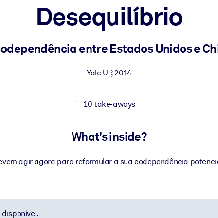
Desequilíbrio
 learning results.
codependência entre Estados Unidos e Ch
knowledge.
Yale UP
,
2014
10 take-aways
e outputs.
What's inside?
evem agir agora para reformular a sua codependência potenci
disponível.