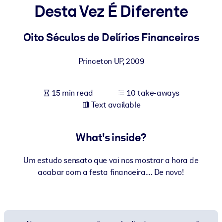
Desta Vez É Diferente
BY SYSTEM
For LMS/LXP
Oito Séculos de Delírios Financeiros
Bring bite-sized, verified knowledge into your LMS/LXP for stronge
Princeton UP
,
2009
learning results.
For Corporate Libraries
15 min read
10 take-aways
Enrich your corporate library with trusted, ready-to-use business
Text available
knowledge.
For AI Systems
What's inside?
Fuel your AI systems with reliable, structured knowledge to improv
outputs.
Um estudo sensato que vai nos mostrar a hora de
acabar com a festa financeira… De novo!