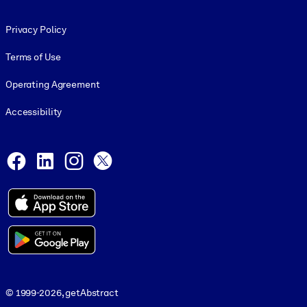
Footer legal
Privacy Policy
Terms of Use
Operating Agreement
Accessibility
Social and Apps
Facebook
LinkedIn
Instagram
X
© 1999-2026, getAbstract
© 1999-2026, getAbstract