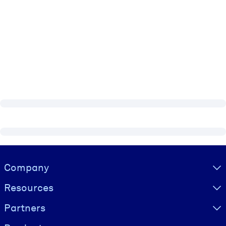
Visually hidden Text
Company
Resources
Partners