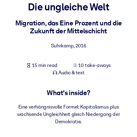
Die ungleiche Welt
BY SYSTEM
For LMS/LXP
Migration, das Eine Prozent und die
Zukunft der Mittelschicht
Bring bite-sized, verified knowledge into your LMS/LXP for stronge
learning results.
Suhrkamp
,
2016
For Corporate Libraries
Enrich your corporate library with trusted, ready-to-use business
15 min read
10 take-aways
knowledge.
Audio & text
For AI Systems
Fuel your AI systems with reliable, structured knowledge to improv
What's inside?
outputs.
Eine verhängnisvolle Formel: Kapitalismus plus
wachsende Ungleichheit gleich Niedergang der
Demokratie.