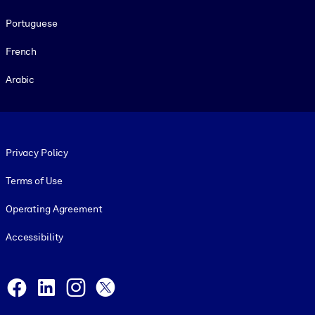
Portuguese
French
Arabic
Footer legal
Privacy Policy
Terms of Use
Operating Agreement
Accessibility
Social and Apps
Facebook
LinkedIn
Instagram
X