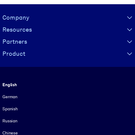
Visually hidden Text
Company
Resources
Partners
Product
Language
English
German
Spanish
Russian
Chinese