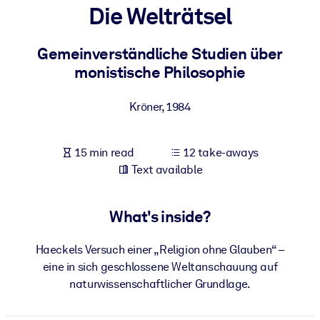
Die Welträtsel
BY SYSTEM
For LMS/LXP
Gemeinverständliche Studien über
monistische Philosophie
Bring bite-sized, verified knowledge into your LMS/LXP for stronge
learning results.
Kröner
,
1984
For Corporate Libraries
Enrich your corporate library with trusted, ready-to-use business
15 min read
12 take-aways
knowledge.
Text available
For AI Systems
Fuel your AI systems with reliable, structured knowledge to improv
What's inside?
outputs.
Haeckels Versuch einer „Religion ohne Glauben“ –
eine in sich geschlossene Weltanschauung auf
naturwissenschaftlicher Grundlage.