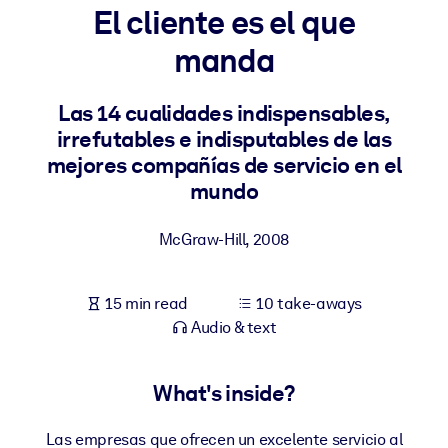
El cliente es el que
BY SYSTEM
manda
For LMS/LXP
Bring bite-sized, verified knowledge into your LMS/LXP for stronge
Las 14 cualidades indispensables,
learning results.
irrefutables e indisputables de las
For Corporate Libraries
mejores compañías de servicio en el
mundo
Enrich your corporate library with trusted, ready-to-use business
knowledge.
McGraw-Hill
,
2008
For AI Systems
Fuel your AI systems with reliable, structured knowledge to improv
15 min read
10 take-aways
outputs.
Audio & text
What's inside?
Las empresas que ofrecen un excelente servicio al