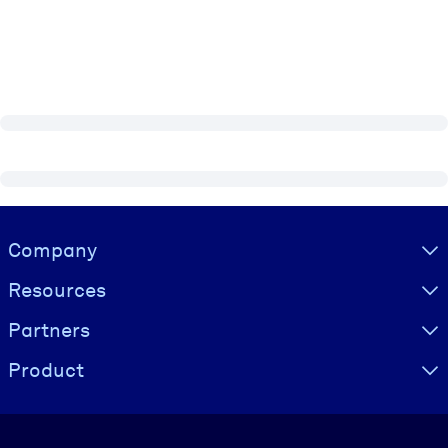
Visually hidden Text
Company
Resources
Partners
Product