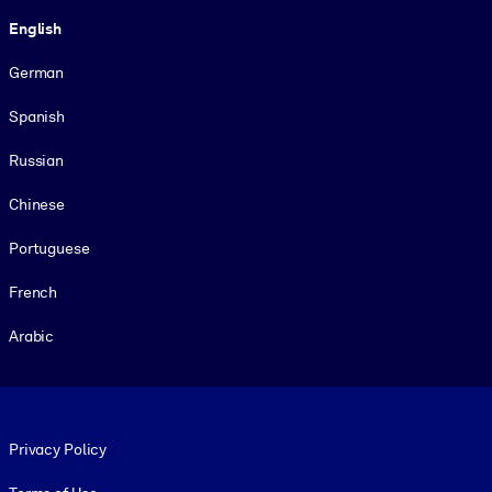
Language
English
German
Spanish
Russian
Chinese
Portuguese
French
Arabic
Footer legal
Privacy Policy