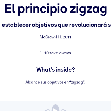
El principio zigzag
 learning results.
 establecer objetivos que revolucionará s
knowledge.
McGraw-Hill
,
2011
10 take-aways
e outputs.
What's inside?
Alcance sus objetivos en “zigzag”.