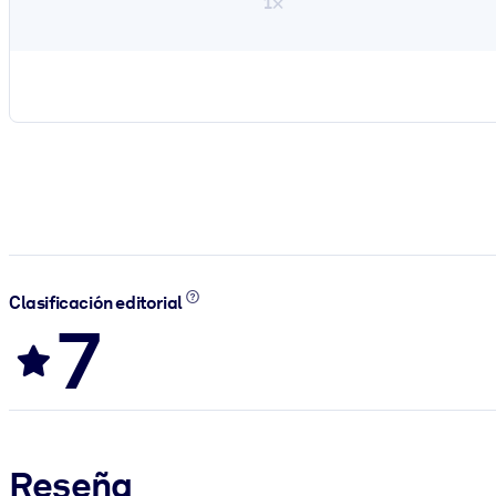
1×
Clasificación editorial
7
Reseña