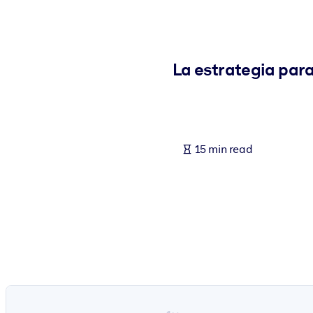
BY SYSTEM
For LMS/LXP
Bring bite-sized, verified knowledge into your LMS/LXP for stronger
La estrategia para
For Corporate Libraries
Enrich your corporate library with trusted, ready-to-use business 
For AI Systems
15 min read
Fuel your AI systems with reliable, structured knowledge to improv