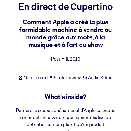
En direct de Cupertino
BY SYSTEM
For LMS/LXP
Comment Apple a créé la plus
formidable machine à vendre au
Bring bite-sized, verified knowledge into your LMS/LXP for stronge
monde grâce aux mots, à la
learning results.
musique et à l’art du show
For Corporate Libraries
Enrich your corporate library with trusted, ready-to-use business
Post Hill
,
2019
knowledge.
For AI Systems
15 min read
5 take-aways
Audio & text
Fuel your AI systems with reliable, structured knowledge to improv
outputs.
What's inside?
Derrière le succès phénoménal d’Apple se cache
une machine à vendre qui commercialise du
potentiel humain plutôt qu’un produit