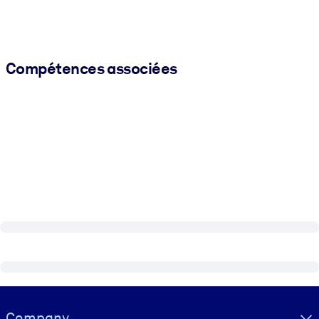
Compétences associées
Visually hidden Text
Company