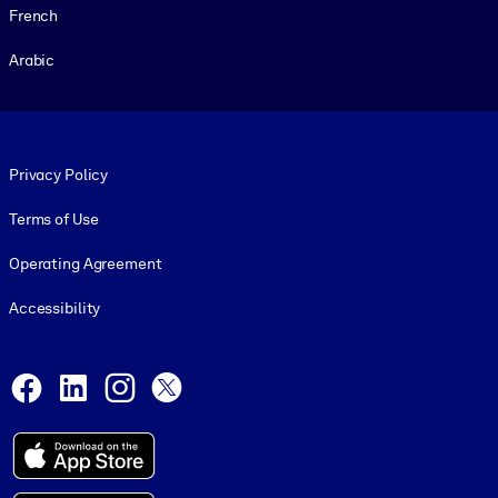
French
Arabic
Footer legal
Privacy Policy
Terms of Use
Operating Agreement
Accessibility
Social and Apps
Facebook
LinkedIn
Instagram
X