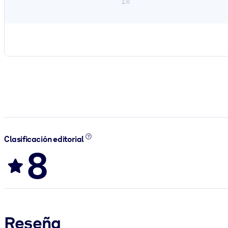
1×
Clasificación editorial
8
Reseña