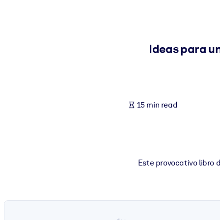
BY SYSTEM
For LMS/LXP
Bring bite-sized, verified knowledge into your LMS/LXP for stronger
Ideas para u
For Corporate Libraries
Enrich your corporate library with trusted, ready-to-use business 
For AI Systems
15 min read
Fuel your AI systems with reliable, structured knowledge to improv
Este provocativo libro 