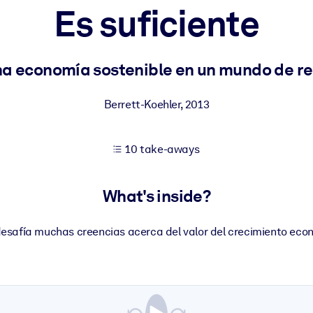
Es suficiente
 learning results.
na economía sostenible en un mundo de rec
knowledge.
Berrett-Koehler
,
2013
10 take-aways
e outputs.
What's inside?
desafía muchas creencias acerca del valor del crecimiento econ