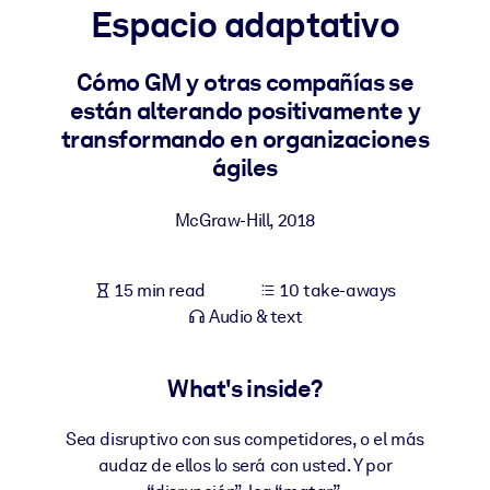
Espacio adaptativo
BY SYSTEM
For LMS/LXP
Cómo GM y otras compañías se
están alterando positivamente y
Bring bite-sized, verified knowledge into your LMS/LXP for stronge
transformando en organizaciones
learning results.
ágiles
For Corporate Libraries
Enrich your corporate library with trusted, ready-to-use business
McGraw-Hill
,
2018
knowledge.
For AI Systems
15 min read
10 take-aways
Fuel your AI systems with reliable, structured knowledge to improv
Audio & text
outputs.
What's inside?
Sea disruptivo con sus competidores, o el más
audaz de ellos lo será con usted. Y por