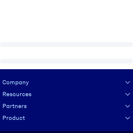
Visually hidden Text
Company
Resources
Partners
Product