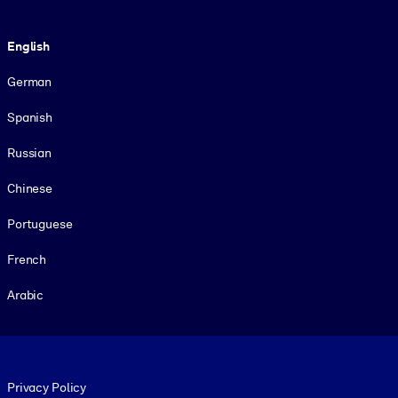
Language
English
German
Spanish
Russian
Chinese
Portuguese
French
Arabic
Footer legal
Privacy Policy