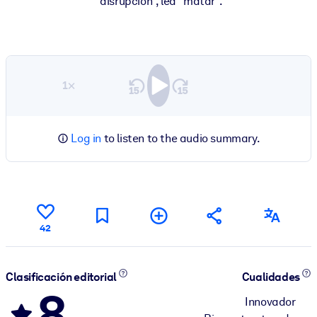
“disrupción”, lea “matar”.
1×
Log in
to listen to the audio summary.
42
Clasificación editorial
Cualidades
8
Innovador