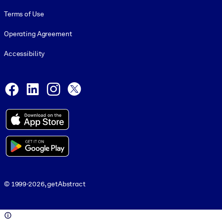
Terms of Use
Operating Agreement
Accessibility
Social and Apps
Facebook
LinkedIn
Instagram
X
© 1999-2026, getAbstract
© 1999-2026, getAbstract