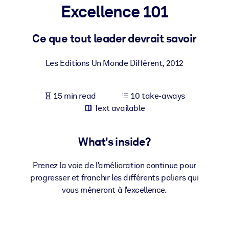
Excellence 101
BY SYSTEM
For LMS/LXP
Ce que tout leader devrait savoir
Bring bite-sized, verified knowledge into your LMS/LXP for stronge
Les Editions Un Monde Différent
,
2012
learning results.
For Corporate Libraries
15 min read
10 take-aways
Enrich your corporate library with trusted, ready-to-use business
Text available
knowledge.
For AI Systems
What's inside?
Fuel your AI systems with reliable, structured knowledge to improv
outputs.
Prenez la voie de l’amélioration continue pour
progresser et franchir les différents paliers qui
vous mèneront à l’excellence.