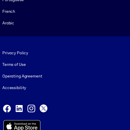
French
Arabic
Footer legal
Privacy Policy
Terms of Use
Operating Agreement
Accessibility
Social and Apps
Facebook
LinkedIn
Instagram
X