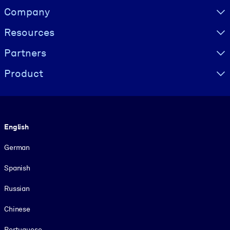
Visually hidden Text
Company
Resources
Partners
Product
Language
English
German
Spanish
Russian
Chinese
Portuguese