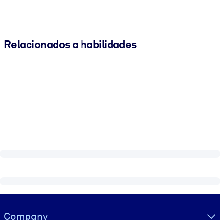
Relacionados a habilidades
Visually hidden Text
Company