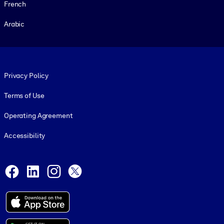
French
Arabic
Footer legal
Privacy Policy
Terms of Use
Operating Agreement
Accessibility
Social and Apps
Facebook
LinkedIn
Instagram
X