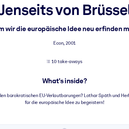
Jenseits von Brüsse
 learning results.
 wir die europäische Idee neu erfinden 
knowledge.
Econ
,
2001
10 take-aways
e outputs.
What's inside?
en bürokratischen EU-Verlautbarungen? Lothar Späth und Herber
für die europäische Idee zu begeistern!