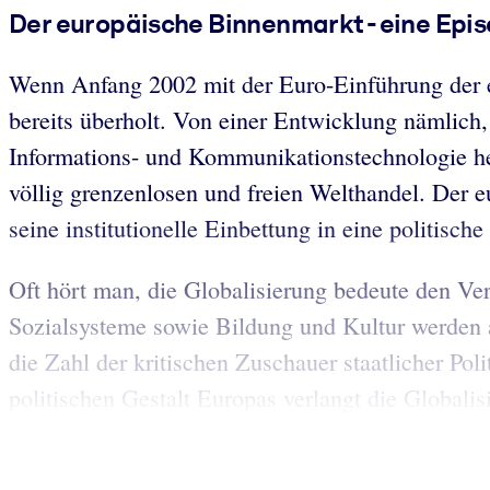
Der europäische Binnenmarkt - eine Ep
Wenn Anfang 2002 mit der Euro-Einführung der eur
bereits überholt. Von einer Entwicklung nämlich,
Informations- und Kommunikationstechnologie he
völlig grenzenlosen und freien Welthandel. Der e
seine institutionelle Einbettung in eine politische
Oft hört man, die Globalisierung bedeute den Verl
Sozialsysteme sowie Bildung und Kultur werden a
die Zahl der kritischen Zuschauer staatlicher Pol
politischen Gestalt Europas verlangt die Globalisi