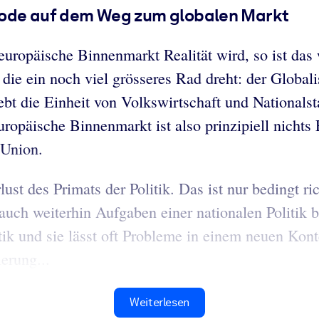
isode auf dem Weg zum globalen Markt
opäische Binnenmarkt Realität wird, so ist das w
 die ein noch viel grösseres Rad dreht: der Global
bt die Einheit von Volkswirtschaft und Nationals
uropäische Binnenmarkt ist also prinzipiell nicht
 Union.
ust des Primats der Politik. Das ist nur bedingt r
uch weiterhin Aufgaben einer nationalen Politik b
itik und sie lässt oft Probleme in einem neuen Kon
erung...
Weiterlesen