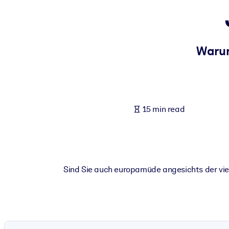
BY SYSTEM
For LMS/LXP
Bring bite-sized, verified knowledge into your LMS/LXP for stronger
Warum
For Corporate Libraries
Enrich your corporate library with trusted, ready-to-use business 
For AI Systems
15 min read
Fuel your AI systems with reliable, structured knowledge to improv
Sind Sie auch europamüde angesichts der viel