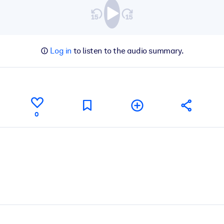
Log in
to listen to the audio summary.
0