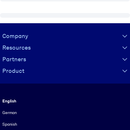
Visually hidden Text
Company
Resources
Partners
Product
Language
English
German
Spanish