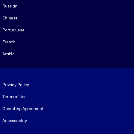
Russian
Chinese
Portuguese
French
Arabic
Footer legal
Privacy Policy
Terms of Use
Operating Agreement
Accessibility
Social and Apps