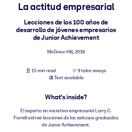
La actitud empresarial
BY SYSTEM
For LMS/LXP
Lecciones de los 100 años de
desarrollo de jóvenes empresarios
Bring bite-sized, verified knowledge into your LMS/LXP for stronge
de Junior Achievement
learning results.
For Corporate Libraries
McGraw-Hill
,
2018
Enrich your corporate library with trusted, ready-to-use business
knowledge.
15 min read
9 take-aways
For AI Systems
Text available
Fuel your AI systems with reliable, structured knowledge to improv
outputs.
What's inside?
El experto en iniciativa empresarial Larry C.
Farrell extrae lecciones de los exitosos graduados
de Junior Achievement.