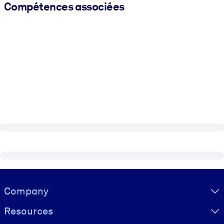
Compétences associées
Visually hidden Text
Company
Resources