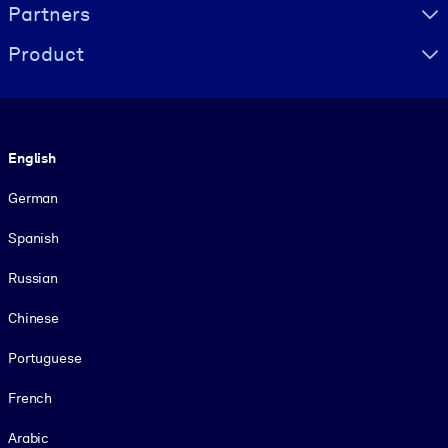
Partners
Product
Language
English
German
Spanish
Russian
Chinese
Portuguese
French
Arabic