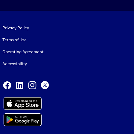
Footer legal
Privacy Policy
Terms of Use
Operating Agreement
Accessibility
Social and Apps
Facebook
LinkedIn
Instagram
X
© 1999-2026, getAbstract