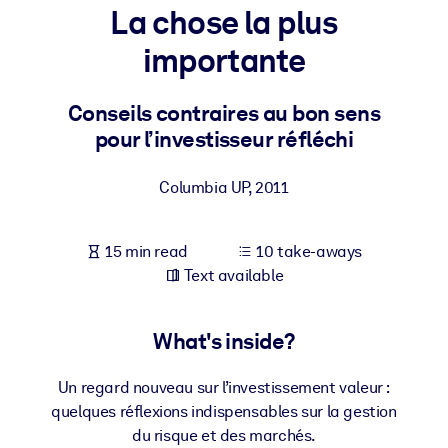
La chose la plus
BY SYSTEM
importante
For LMS/LXP
Bring bite-sized, verified knowledge into your LMS/LXP for stronge
Conseils contraires au bon sens
learning results.
pour l’investisseur réfléchi
For Corporate Libraries
Columbia UP
,
2011
Enrich your corporate library with trusted, ready-to-use business
knowledge.
15 min read
10 take-aways
For AI Systems
Text available
Fuel your AI systems with reliable, structured knowledge to improv
outputs.
What's inside?
Un regard nouveau sur l’investissement valeur :
quelques réflexions indispensables sur la gestion
du risque et des marchés.