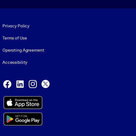
Footer legal
Privacy Policy
Terms of Use
Operating Agreement
Accessibility
Social and Apps
Facebook
LinkedIn
Instagram
X
© 1999-2026, getAbstract