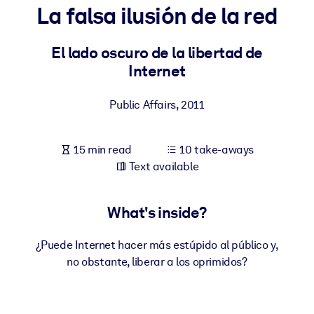
La falsa ilusión de la red
BY SYSTEM
For LMS/LXP
El lado oscuro de la libertad de
Internet
Bring bite-sized, verified knowledge into your LMS/LXP for stronge
learning results.
Public Affairs
,
2011
For Corporate Libraries
Enrich your corporate library with trusted, ready-to-use business
15 min read
10 take-aways
knowledge.
Text available
For AI Systems
Fuel your AI systems with reliable, structured knowledge to improv
What's inside?
outputs.
¿Puede Internet hacer más estúpido al público y,
no obstante, liberar a los oprimidos?