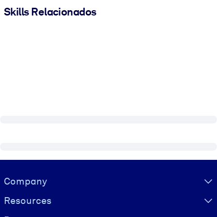
Skills Relacionados
Visually hidden Text
Company
Resources