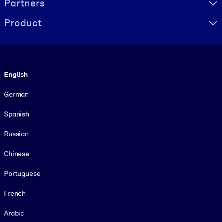
Partners
Product
Language
English
German
Spanish
Russian
Chinese
Portuguese
French
Arabic