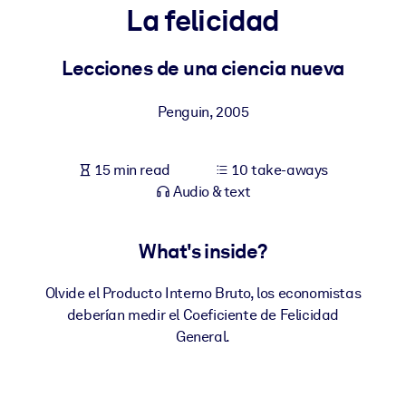
La felicidad
BY SYSTEM
For LMS/LXP
Lecciones de una ciencia nueva
Bring bite-sized, verified knowledge into your LMS/LXP for stronge
Penguin
,
2005
learning results.
For Corporate Libraries
15 min read
10 take-aways
Enrich your corporate library with trusted, ready-to-use business
Audio & text
knowledge.
For AI Systems
What's inside?
Fuel your AI systems with reliable, structured knowledge to improv
outputs.
Olvide el Producto Interno Bruto, los economistas
deberían medir el Coeficiente de Felicidad
General.