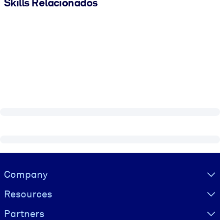
Skills Relacionados
Visually hidden Text
Company
Resources
Partners