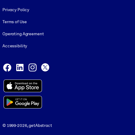
Footer legal
Privacy Policy
Terms of Use
Operating Agreement
Accessibility
Social and Apps
Facebook
LinkedIn
Instagram
X
© 1999-2026, getAbstract
© 1999-2026, getAbstract