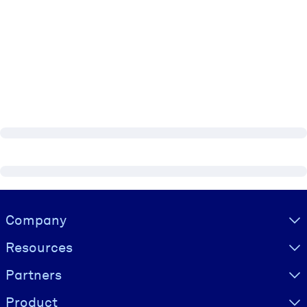
Visually hidden Text
Company
Resources
Partners
Product