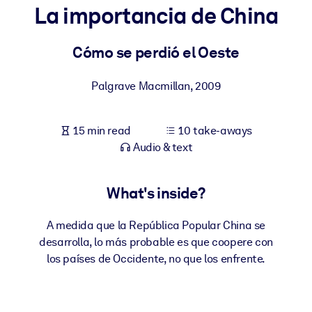
La importancia de China
BY SYSTEM
For LMS/LXP
Cómo se perdió el Oeste
Bring bite-sized, verified knowledge into your LMS/LXP for stronge
Palgrave Macmillan
,
2009
learning results.
For Corporate Libraries
15 min read
10 take-aways
Enrich your corporate library with trusted, ready-to-use business
Audio & text
knowledge.
For AI Systems
What's inside?
Fuel your AI systems with reliable, structured knowledge to improv
outputs.
A medida que la República Popular China se
desarrolla, lo más probable es que coopere con
los países de Occidente, no que los enfrente.