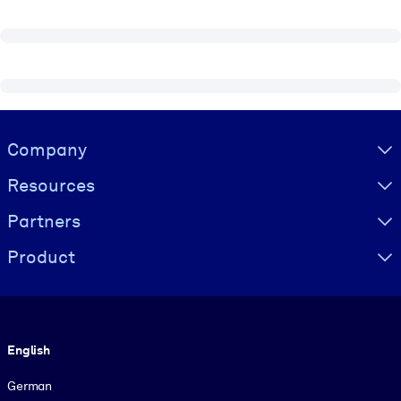
Visually hidden Text
Company
Resources
Partners
Product
Language
English
German