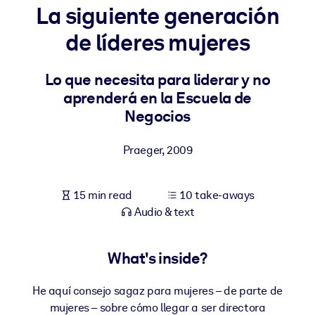
La siguiente generación
BY SYSTEM
de líderes mujeres
For LMS/LXP
Bring bite-sized, verified knowledge into your LMS/LXP for stronge
Lo que necesita para liderar y no
learning results.
aprenderá en la Escuela de
For Corporate Libraries
Negocios
Enrich your corporate library with trusted, ready-to-use business
Praeger
,
2009
knowledge.
For AI Systems
15 min read
10 take-aways
Fuel your AI systems with reliable, structured knowledge to improv
Audio & text
outputs.
What's inside?
He aquí consejo sagaz para mujeres – de parte de
mujeres – sobre cómo llegar a ser directora