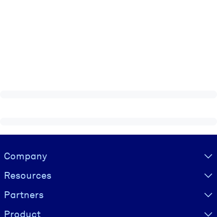
Visually hidden Text
Company
Resources
Partners
Product