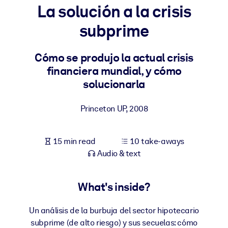
La solución a la crisis
BY SYSTEM
subprime
For LMS/LXP
Bring bite-sized, verified knowledge into your LMS/LXP for stronge
Cómo se produjo la actual crisis
learning results.
financiera mundial, y cómo
For Corporate Libraries
solucionarla
Enrich your corporate library with trusted, ready-to-use business
Princeton UP
,
2008
knowledge.
For AI Systems
15 min read
10 take-aways
Fuel your AI systems with reliable, structured knowledge to improv
Audio & text
outputs.
What's inside?
Un análisis de la burbuja del sector hipotecario
subprime (de alto riesgo) y sus secuelas: cómo