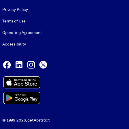
Footer legal
Privacy Policy
Terms of Use
Operating Agreement
Accessibility
Social and Apps
Facebook
LinkedIn
Instagram
X
© 1999-2026, getAbstract
© 1999-2026, getAbstract