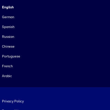
Language
English
German
Spanish
Russian
Chinese
Portuguese
French
Arabic
Footer legal
Privacy Policy