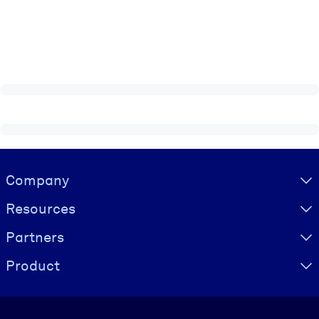
Visually hidden Text
Company
Resources
Partners
Product