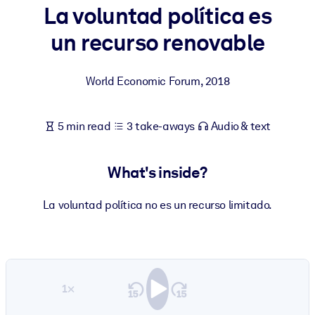
La voluntad política es
BY SYSTEM
un recurso renovable
For LMS/LXP
Bring bite-sized, verified knowledge into your LMS/LXP for stronge
World Economic Forum
,
2018
learning results.
For Corporate Libraries
5 min read
3 take-aways
Audio & text
Enrich your corporate library with trusted, ready-to-use business
knowledge.
What's inside?
For AI Systems
Fuel your AI systems with reliable, structured knowledge to improv
La voluntad política no es un recurso limitado.
outputs.
1×