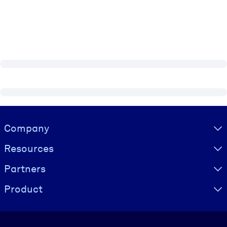
Visually hidden Text
Company
Resources
Partners
Product