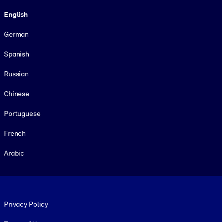
Language
English
German
Spanish
Russian
Chinese
Portuguese
French
Arabic
Footer legal
Privacy Policy