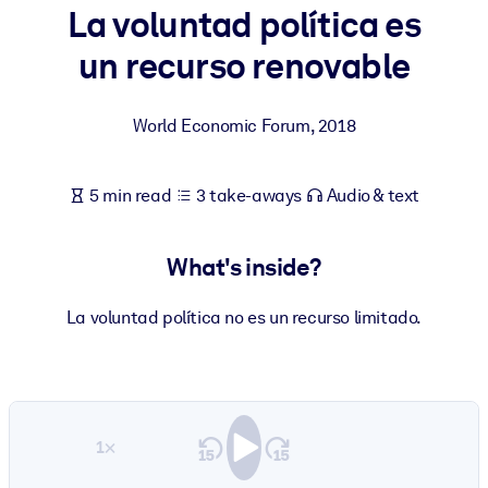
La voluntad política es
BY SYSTEM
un recurso renovable
For LMS/LXP
Bring bite-sized, verified knowledge into your LMS/LXP for stronge
World Economic Forum
,
2018
learning results.
For Corporate Libraries
5 min read
3 take-aways
Audio & text
Enrich your corporate library with trusted, ready-to-use business
knowledge.
What's inside?
For AI Systems
Fuel your AI systems with reliable, structured knowledge to improv
La voluntad política no es un recurso limitado.
outputs.
1×