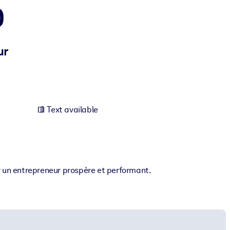
0
ur
Text available
r un entrepreneur prospère et performant.