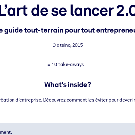
L’art de se lancer 2.
 learning results.
e guide tout-terrain pour tout entreprene
knowledge.
Diateino
,
2015
10 take-aways
e outputs.
What's inside?
réation d’entreprise. Découvrez comment les éviter pour deveni
ement.