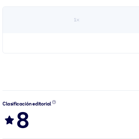
1×
Clasificación editorial
8