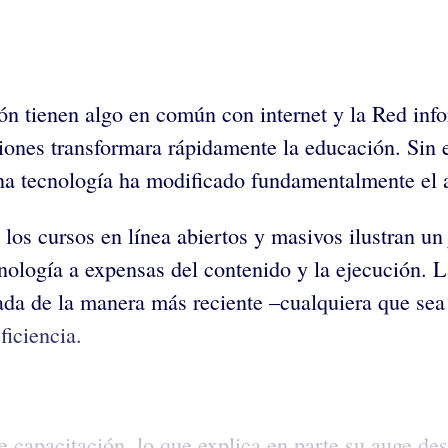
sión tienen algo en común con internet y la Red inf
ones transformara rápidamente la educación. Sin 
na tecnología ha modificado fundamentalmente el 
y los cursos en línea abiertos y masivos ilustran u
nología a expensas del contenido y la ejecución. 
ada de la manera más reciente –cualquiera que sea
iciencia.
e capacitación, lo que explica en parte su auge des