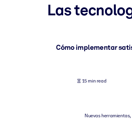
Las tecnolog
BY SYSTEM
For LMS/LXP
Bring bite-sized, verified knowledge into your LMS/LXP for stronger
For Corporate Libraries
Enrich your corporate library with trusted, ready-to-use business 
Cómo implementar satis
For AI Systems
Fuel your AI systems with reliable, structured knowledge to improv
15 min read
Nuevas herramientas, t