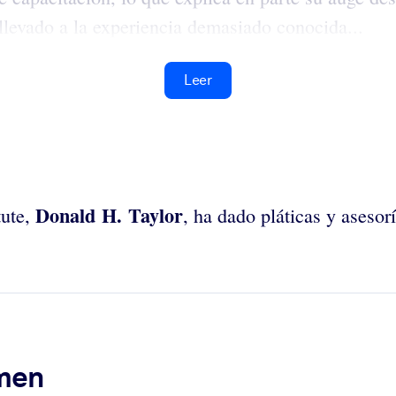
 llevado a la experiencia demasiado conocida...
Leer
Donald H. Taylor
tute,
, ha dado pláticas y asesor
umen