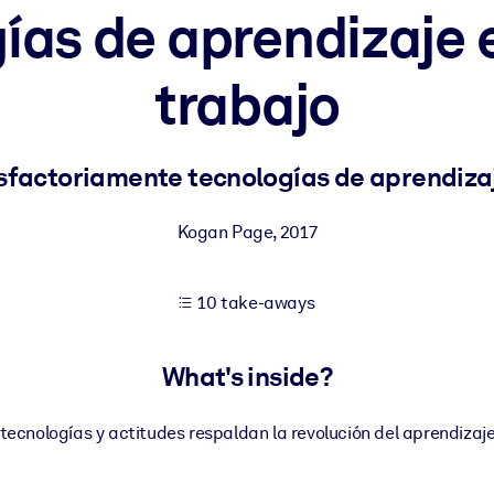
ías de aprendizaje e
trabajo
 learning results.
knowledge.
factoriamente tecnologías de aprendizaj
Kogan Page
,
2017
e outputs.
10 take-aways
What's inside?
ecnologías y actitudes respaldan la revolución del aprendizaje 