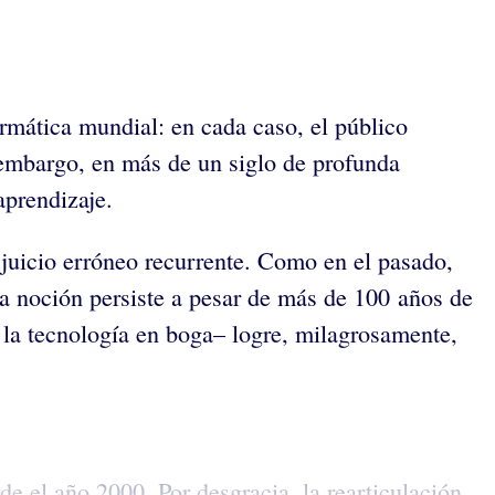
ormática mundial: en cada caso, el público
embargo, en más de un siglo de profunda
aprendizaje.
n juicio erróneo recurrente. Como en el pasado,
La noción persiste a pesar de más de 100 años de
 la tecnología en boga– logre, milagrosamente,
de el año 2000. Por desgracia, la rearticulación