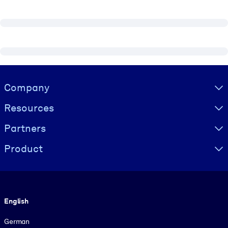
Visually hidden Text
Company
Resources
Partners
Product
Language
English
German