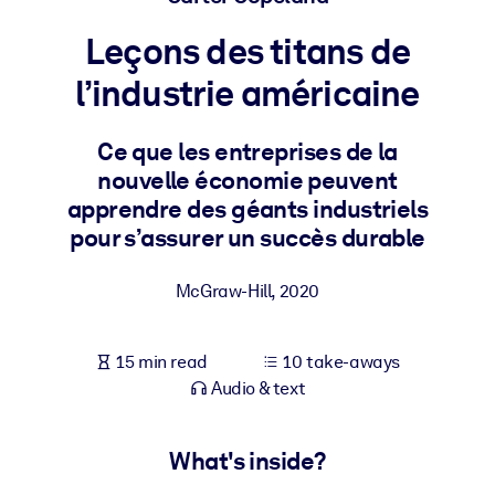
Leçons des titans de
BY SYSTEM
For LMS/LXP
l’industrie américaine
Bring bite-sized, verified knowledge into your LMS/LXP for stronge
learning results.
Ce que les entreprises de la
nouvelle économie peuvent
For Corporate Libraries
apprendre des géants industriels
Enrich your corporate library with trusted, ready-to-use business
pour s’assurer un succès durable
knowledge.
For AI Systems
McGraw-Hill
,
2020
Fuel your AI systems with reliable, structured knowledge to improv
outputs.
15 min read
10 take-aways
Audio & text
What's inside?