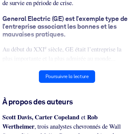
de survie en période de crise.
General Electric (GE) est l’exemple type de
l’entreprise associant les bonnes et les
mauvaises pratiques
.
e
Au début du XXI
siècle, GE était l’entreprise la
plus importante et la plus admirée au monde...
Poursuivre la lecture
À propos des auteurs
Scott Davis, Carter Copeland
Rob
et
Wertheimer
, trois
analystes chevronnés de Wall