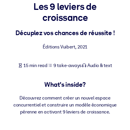
Les 9 leviers de
BY SYSTEM
croissance
For LMS/LXP
Bring bite-sized, verified knowledge into your LMS/LXP for stronge
Décuplez vos chances de réussite !
learning results.
For Corporate Libraries
Éditions Vuibert
,
2021
Enrich your corporate library with trusted, ready-to-use business
knowledge.
15 min read
9 take-aways
Audio & text
For AI Systems
Fuel your AI systems with reliable, structured knowledge to improv
What's inside?
outputs.
Découvrez comment créer un nouvel espace
concurrentiel et construire un modèle économique
pérenne en activant 9 leviers de croissance.