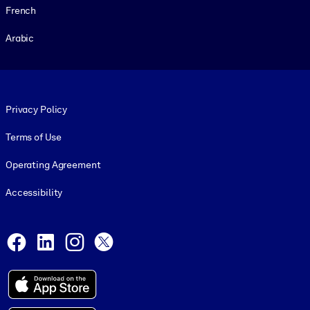
French
Arabic
Footer legal
Privacy Policy
Terms of Use
Operating Agreement
Accessibility
Social and Apps
Facebook
LinkedIn
Instagram
X