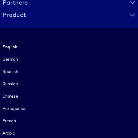
Partners
Product
Language
English
German
Spanish
Russian
Chinese
Portuguese
French
Arabic