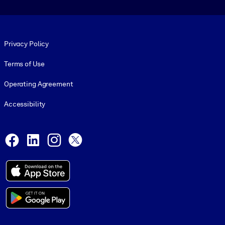
Footer legal
Privacy Policy
Terms of Use
Operating Agreement
Accessibility
Social and Apps
Facebook
LinkedIn
Instagram
X
© 1999-2026, getAbstract