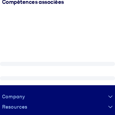
Compétences associées
Visually hidden Text
Company
Resources