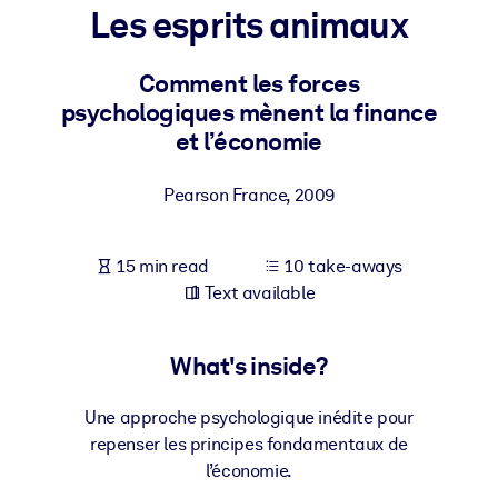
Les esprits animaux
BY SYSTEM
For LMS/LXP
Comment les forces
psychologiques mènent la finance
Bring bite-sized, verified knowledge into your LMS/LXP for stronge
et l’économie
learning results.
For Corporate Libraries
Pearson France
,
2009
Enrich your corporate library with trusted, ready-to-use business
knowledge.
15 min read
10 take-aways
For AI Systems
Text available
Fuel your AI systems with reliable, structured knowledge to improv
outputs.
What's inside?
Une approche psychologique inédite pour
repenser les principes fondamentaux de
l’économie.