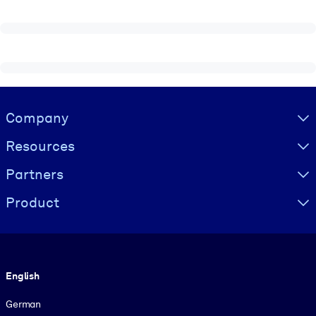
Visually hidden Text
Company
Resources
Partners
Product
Language
English
German