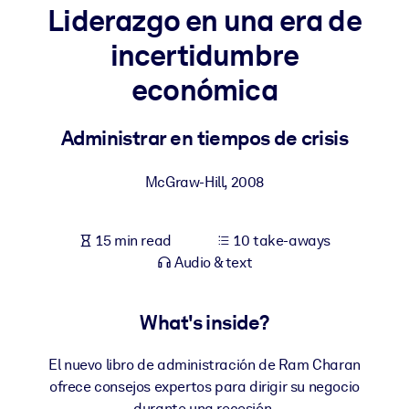
Liderazgo en una era de
BY SYSTEM
incertidumbre
For LMS/LXP
económica
Bring bite-sized, verified knowledge into your LMS/LXP for stronge
learning results.
Administrar en tiempos de crisis
For Corporate Libraries
Enrich your corporate library with trusted, ready-to-use business
McGraw-Hill
,
2008
knowledge.
For AI Systems
15 min read
10 take-aways
Fuel your AI systems with reliable, structured knowledge to improv
Audio & text
outputs.
What's inside?
El nuevo libro de administración de Ram Charan
ofrece consejos expertos para dirigir su negocio
durante una recesión.