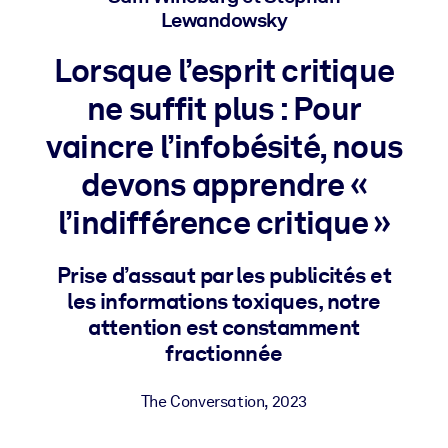
Lewandowsky
BY SYSTEM
Lorsque l’esprit critique
For LMS/LXP
ne suffit plus : Pour
Bring bite-sized, verified knowledge into your LMS/LXP for stronge
learning results.
vaincre l’infobésité, nous
For Corporate Libraries
devons apprendre «
Enrich your corporate library with trusted, ready-to-use business
l’indifférence critique »
knowledge.
For AI Systems
Prise d’assaut par les publicités et
Fuel your AI systems with reliable, structured knowledge to improv
les informations toxiques, notre
outputs.
attention est constamment
fractionnée
The Conversation
,
2023