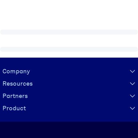
Visually hidden Text
Company
Resources
Partners
Product
Language