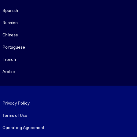
Spanish
Russian
Chinese
Portuguese
French
Arabic
Footer legal
Privacy Policy
Terms of Use
Operating Agreement