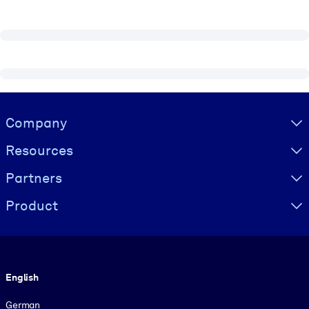
Visually hidden Text
Company
Resources
Partners
Product
Language
English
German