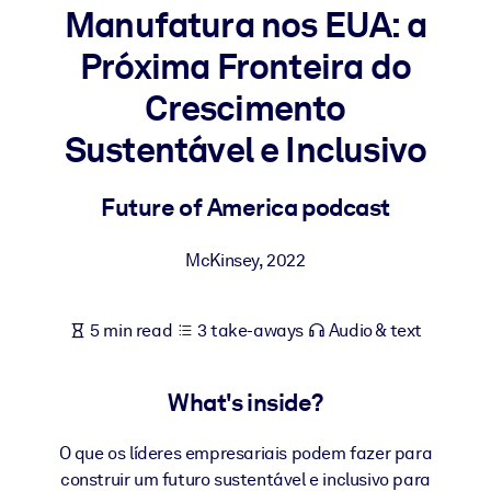
Manufatura nos EUA: a
BY SYSTEM
Próxima Fronteira do
For LMS/LXP
Crescimento
Bring bite-sized, verified knowledge into your LMS/LXP for stronge
learning results.
Sustentável e Inclusivo
For Corporate Libraries
Future of America podcast
Enrich your corporate library with trusted, ready-to-use business
knowledge.
McKinsey
,
2022
For AI Systems
Fuel your AI systems with reliable, structured knowledge to improv
5 min read
3 take-aways
Audio & text
outputs.
What's inside?
O que os líderes empresariais podem fazer para
construir um futuro sustentável e inclusivo para