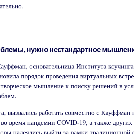
ательно.
облемы, нужно нестандартное мышлени
ауффман, основательница Института коучинг
ановила порядок проведения виртуальных встре
творческое мышление к поиску решений в усло
облем.
а, вызвались работать совместно с Кауффман 
во время пандемии COVID-19, а
также
других
вторы надеялись выйти за рамки традиционной