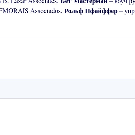
Бет Мастерман
 B. Lazar Associates.
– коуч р
Рольф
Пфайффер
 FMORAIS Associados.
– упр