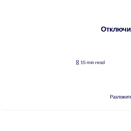
BY SYSTEM
For LMS/LXP
Bring bite-sized, verified knowledge into your LMS/LXP for stronger
Отключит
For Corporate Libraries
Enrich your corporate library with trusted, ready-to-use business 
For AI Systems
15 min read
Fuel your AI systems with reliable, structured knowledge to improv
Разложите