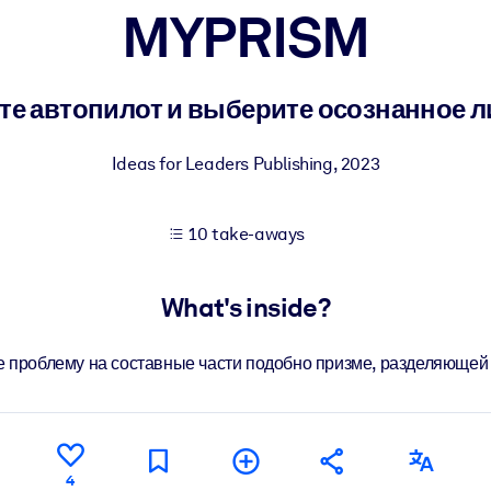
MYPRISM
 learning results.
е автопилот и выберите осознанное 
knowledge.
Ideas for Leaders Publishing
,
2023
10 take-aways
e outputs.
What's inside?
 проблему на составные части подобно призме, разделяющей 
4