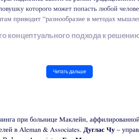
 ловушку которого может попасть любой чело
атам приводит “разнообразие в методах мышле
го концептуального подхода к решени
Читать дальше
чинга при больнице Маклейн, аффилированной
Дуглас Чу
елей в Aleman & Associates.
– упра