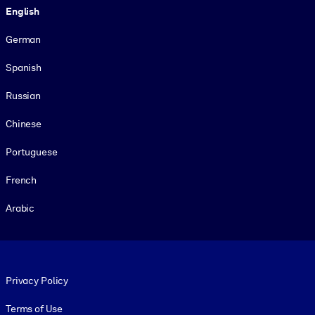
English
German
Spanish
Russian
Chinese
Portuguese
French
Arabic
Footer legal
Privacy Policy
Terms of Use