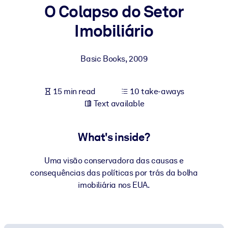
O Colapso do Setor
BY SYSTEM
Imobiliário
For LMS/LXP
Bring bite-sized, verified knowledge into your LMS/LXP for stronge
Basic Books
,
2009
learning results.
For Corporate Libraries
15 min read
10 take-aways
Enrich your corporate library with trusted, ready-to-use business
Text available
knowledge.
For AI Systems
What's inside?
Fuel your AI systems with reliable, structured knowledge to improv
outputs.
Uma visão conservadora das causas e
consequências das políticas por trás da bolha
imobiliária nos EUA.