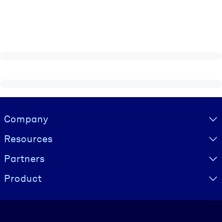
Visually hidden Text
Company
Resources
Partners
Product
Language