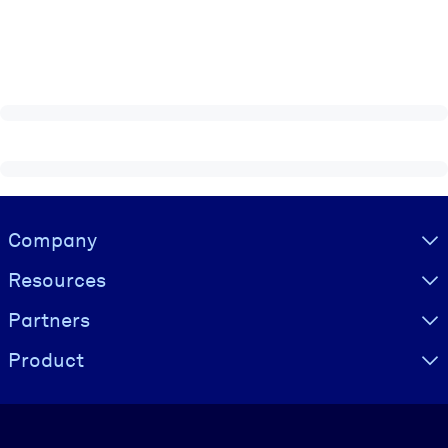
Visually hidden Text
Company
Resources
Partners
Product
Language