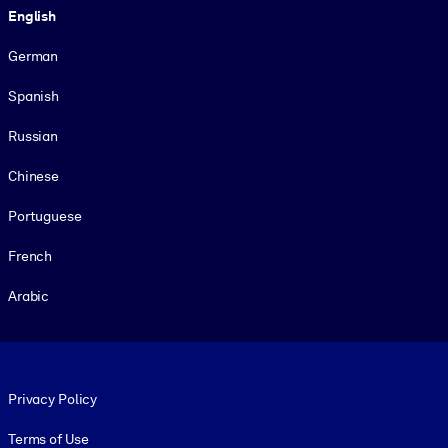
English
German
Spanish
Russian
Chinese
Portuguese
French
Arabic
Footer legal
Privacy Policy
Terms of Use