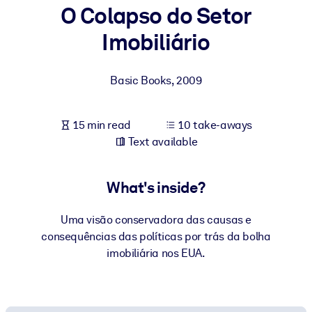
O Colapso do Setor
BY SYSTEM
Imobiliário
For LMS/LXP
Bring bite-sized, verified knowledge into your LMS/LXP for stronge
Basic Books
,
2009
learning results.
For Corporate Libraries
15 min read
10 take-aways
Enrich your corporate library with trusted, ready-to-use business
Text available
knowledge.
For AI Systems
What's inside?
Fuel your AI systems with reliable, structured knowledge to improv
outputs.
Uma visão conservadora das causas e
consequências das políticas por trás da bolha
imobiliária nos EUA.