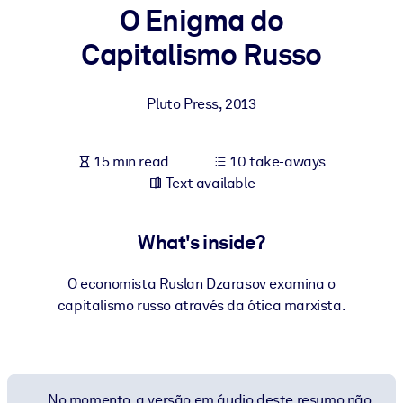
O Enigma do
BY SYSTEM
Capitalismo Russo
For LMS/LXP
Bring bite-sized, verified knowledge into your LMS/LXP for stronge
Pluto Press
,
2013
learning results.
For Corporate Libraries
15 min read
10 take-aways
Enrich your corporate library with trusted, ready-to-use business
Text available
knowledge.
For AI Systems
What's inside?
Fuel your AI systems with reliable, structured knowledge to improv
outputs.
O economista Ruslan Dzarasov examina o
capitalismo russo através da ótica marxista.
No momento, a versão em áudio deste resumo não