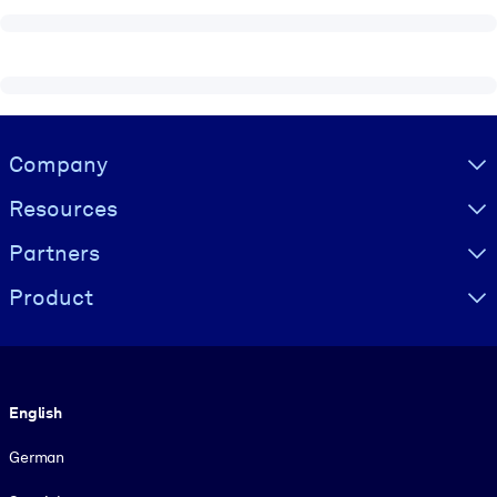
Visually hidden Text
Company
Resources
Partners
Product
Language
English
German