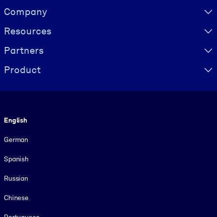
Visually hidden Text
Company
Resources
Partners
Product
Language
English
German
Spanish
Russian
Chinese
Portuguese