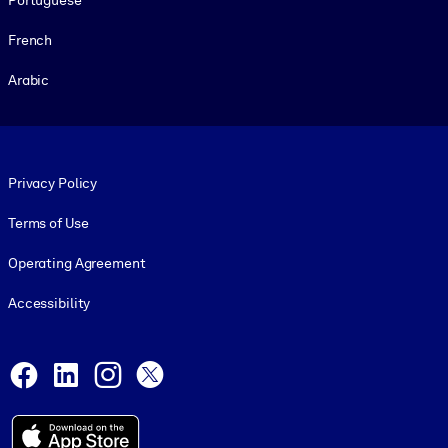
French
Arabic
Footer legal
Privacy Policy
Terms of Use
Operating Agreement
Accessibility
Social and Apps
Facebook
LinkedIn
Instagram
X