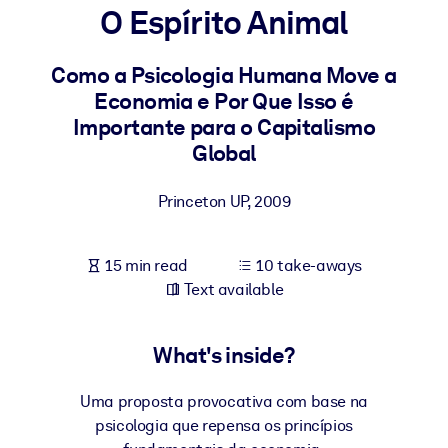
O Espírito Animal
BY SYSTEM
For LMS/LXP
Como a Psicologia Humana Move a
Economia e Por Que Isso é
Bring bite-sized, verified knowledge into your LMS/LXP for stronge
Importante para o Capitalismo
learning results.
Global
For Corporate Libraries
Enrich your corporate library with trusted, ready-to-use business
Princeton UP
,
2009
knowledge.
For AI Systems
15 min read
10 take-aways
Fuel your AI systems with reliable, structured knowledge to improv
Text available
outputs.
What's inside?
Uma proposta provocativa com base na
psicologia que repensa os princípios