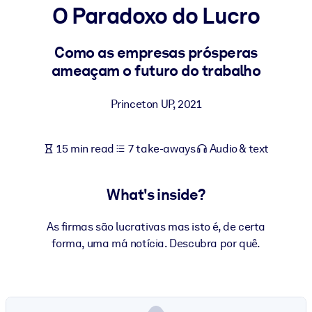
O Paradoxo do Lucro
BY SYSTEM
For LMS/LXP
Como as empresas prósperas
ameaçam o futuro do trabalho
Bring bite-sized, verified knowledge into your LMS/LXP for stronge
learning results.
Princeton UP
,
2021
For Corporate Libraries
Enrich your corporate library with trusted, ready-to-use business
15 min read
7 take-aways
Audio & text
knowledge.
For AI Systems
What's inside?
Fuel your AI systems with reliable, structured knowledge to improv
outputs.
As firmas são lucrativas mas isto é, de certa
forma, uma má notícia. Descubra por quê.