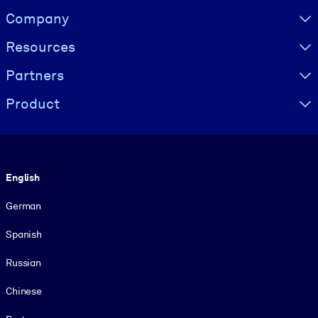
Visually hidden Text
Company
Resources
Partners
Product
Language
English
German
Spanish
Russian
Chinese