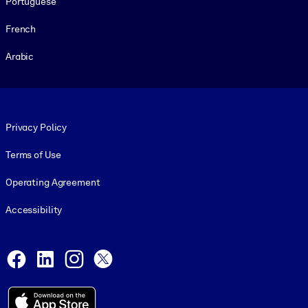
Portuguese
French
Arabic
Footer legal
Privacy Policy
Terms of Use
Operating Agreement
Accessibility
Social and Apps
Facebook
LinkedIn
Instagram
X