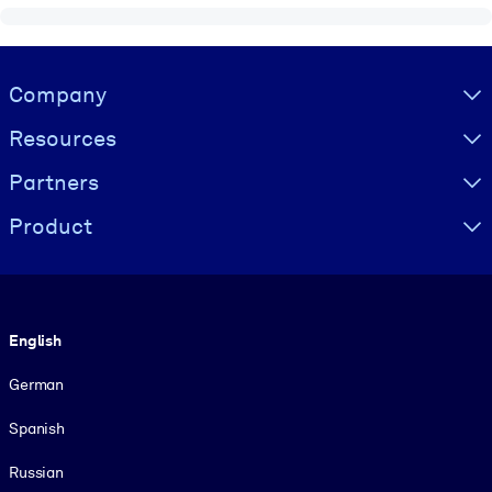
Visually hidden Text
Company
Resources
Partners
Product
Language
English
German
Spanish
Russian