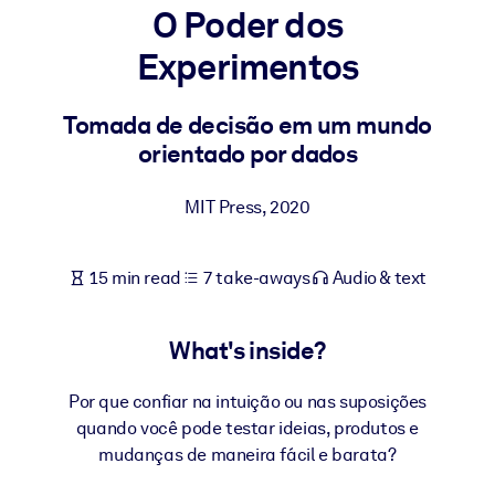
O Poder dos
BY SYSTEM
Experimentos
For LMS/LXP
Bring bite-sized, verified knowledge into your LMS/LXP for stronge
Tomada de decisão em um mundo
learning results.
orientado por dados
For Corporate Libraries
MIT Press
,
2020
Enrich your corporate library with trusted, ready-to-use business
knowledge.
15 min read
7 take-aways
Audio & text
For AI Systems
Fuel your AI systems with reliable, structured knowledge to improv
outputs.
What's inside?
Por que confiar na intuição ou nas suposições
quando você pode testar ideias, produtos e
mudanças de maneira fácil e barata?