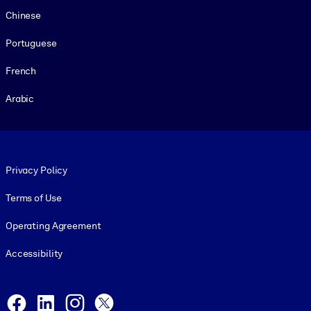
Chinese
Portuguese
French
Arabic
Footer legal
Privacy Policy
Terms of Use
Operating Agreement
Accessibility
Social and Apps
Facebook
LinkedIn
Instagram
X