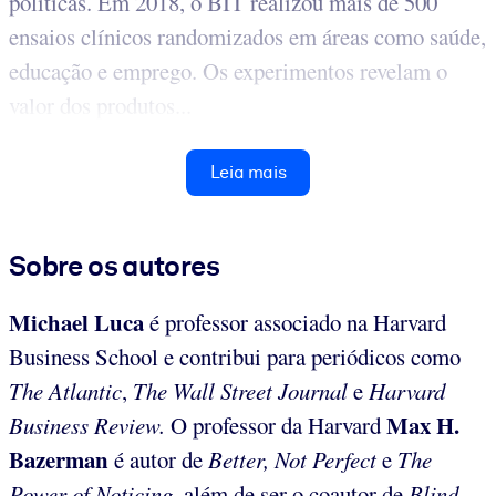
políticas. Em 2018, o BIT realizou mais de 500
ensaios clínicos randomizados em áreas como saúde,
educação e emprego. Os experimentos revelam o
valor dos produtos...
Leia mais
Sobre os autores
Michael Luca
é professor associado na Harvard
Business School e contribui para periódicos como
The Atlantic
,
The Wall Street Journal
e
Harvard
Max H.
Business Review.
O professor da Harvard
Bazerman
é autor de
Better, Not Perfect
e
The
Power of Noticing
, além de ser o coautor de
Blind