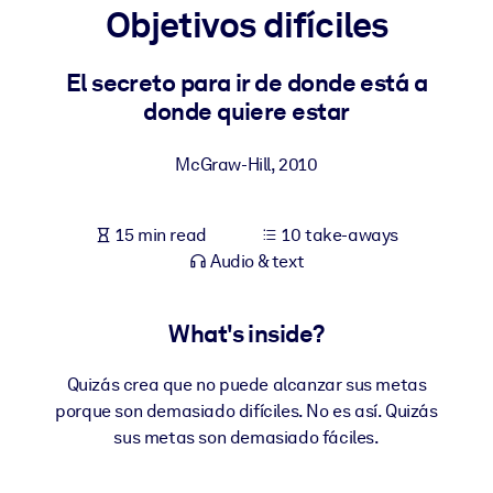
Objetivos difíciles
BY SYSTEM
For LMS/LXP
El secreto para ir de donde está a
donde quiere estar
Bring bite-sized, verified knowledge into your LMS/LXP for stronge
learning results.
McGraw-Hill
,
2010
For Corporate Libraries
Enrich your corporate library with trusted, ready-to-use business
15 min read
10 take-aways
knowledge.
Audio & text
For AI Systems
Fuel your AI systems with reliable, structured knowledge to improv
What's inside?
outputs.
Quizás crea que no puede alcanzar sus metas
porque son demasiado difíciles. No es así. Quizás
sus metas son demasiado fáciles.