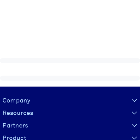
Visually hidden Text
Company
Resources
Partners
Product