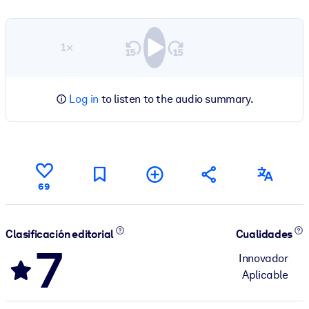
1×
Log in
to listen to the audio summary.
69
Clasificación editorial
Cualidades
7
Innovador
Aplicable