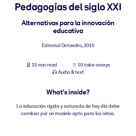
Pedagogías del siglo XXI
BY SYSTEM
For LMS/LXP
Alternativas para la innovación
educativa
Bring bite-sized, verified knowledge into your LMS/LXP for stronge
learning results.
Editorial Octaedro
,
2015
For Corporate Libraries
Enrich your corporate library with trusted, ready-to-use business
15 min read
10 take-aways
knowledge.
Audio & text
For AI Systems
Fuel your AI systems with reliable, structured knowledge to improv
What's inside?
outputs.
La educación rígida y saturada de hoy día debe
cambiar por un modelo apto para los niños.