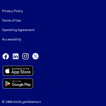
Footer legal
Privacy Policy
Terms of Use
Operating Agreement
Accessibility
Social and Apps
Facebook
LinkedIn
Instagram
X
© 1999-2026, getAbstract
© 1999-2026, getAbstract