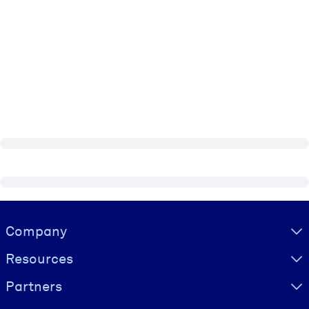
Visually hidden Text
Company
Resources
Partners