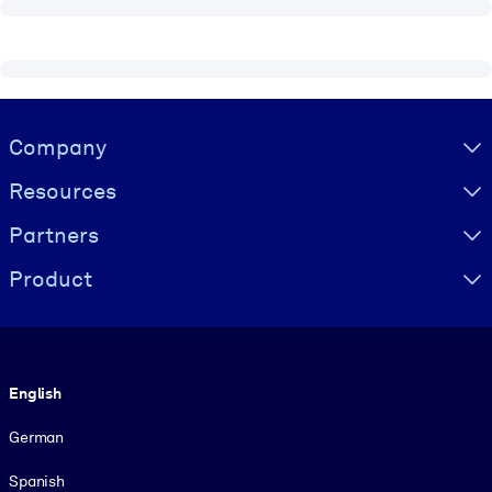
Visually hidden Text
Company
Resources
Partners
Product
Language
English
German
Spanish