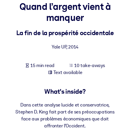
Quand l’argent vient à
BY SYSTEM
manquer
For LMS/LXP
Bring bite-sized, verified knowledge into your LMS/LXP for stronge
La fin de la prospérité occidentale
learning results.
For Corporate Libraries
Yale UP
,
2014
Enrich your corporate library with trusted, ready-to-use business
knowledge.
15 min read
10 take-aways
Text available
For AI Systems
Fuel your AI systems with reliable, structured knowledge to improv
outputs.
What's inside?
Dans cette analyse lucide et conservatrice,
Stephen D. King fait part de ses préoccupations
face aux problèmes économiques que doit
affronter l’Occident.