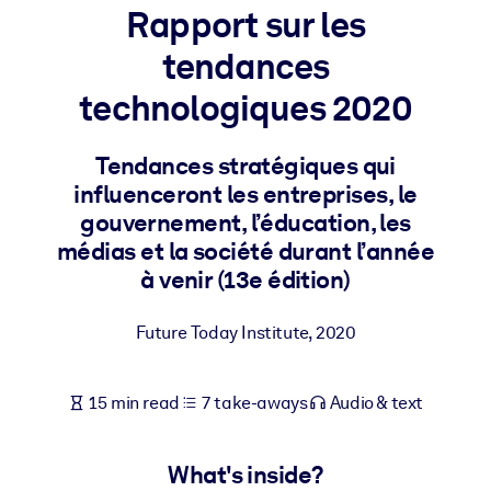
Rapport sur les
BY SYSTEM
tendances
For LMS/LXP
technologiques 2020
Bring bite-sized, verified knowledge into your LMS/LXP for stronge
learning results.
Tendances stratégiques qui
For Corporate Libraries
influenceront les entreprises, le
Enrich your corporate library with trusted, ready-to-use business
gouvernement, l’éducation, les
knowledge.
médias et la société durant l’année
à venir (13e édition)
For AI Systems
Fuel your AI systems with reliable, structured knowledge to improv
Future Today Institute
,
2020
outputs.
15 min read
7 take-aways
Audio & text
What's inside?