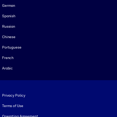
German
Spanish
Russian
Chinese
Portuguese
French
Arabic
Footer legal
Privacy Policy
Terms of Use
Operating Agreement