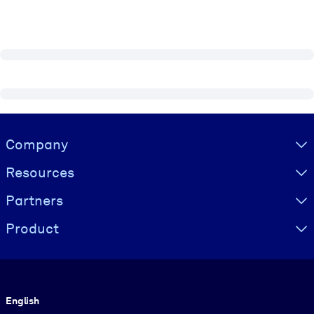
Visually hidden Text
Company
Resources
Partners
Product
Language
English