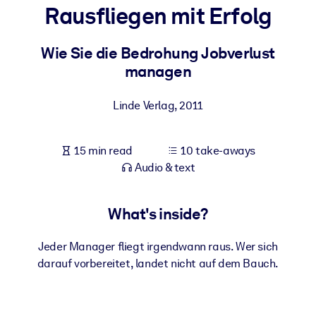
Rausfliegen mit Erfolg
BY SYSTEM
For LMS/LXP
Wie Sie die Bedrohung Jobverlust
managen
Bring bite-sized, verified knowledge into your LMS/LXP for stronge
learning results.
Linde Verlag
,
2011
For Corporate Libraries
Enrich your corporate library with trusted, ready-to-use business
15 min read
10 take-aways
knowledge.
Audio & text
For AI Systems
Fuel your AI systems with reliable, structured knowledge to improv
What's inside?
outputs.
Jeder Manager fliegt irgendwann raus. Wer sich
darauf vorbereitet, landet nicht auf dem Bauch.