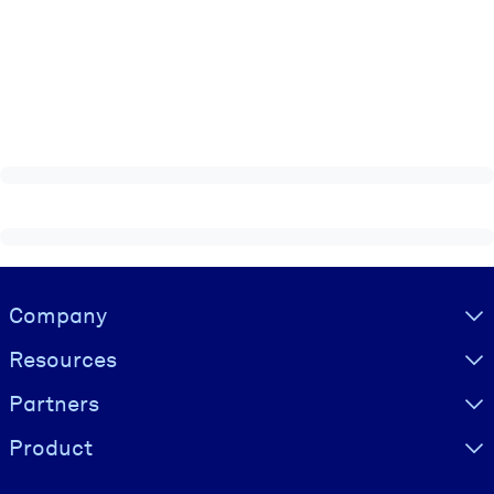
Visually hidden Text
Company
Resources
Partners
Product