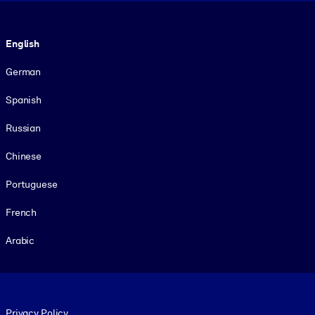
Language
English
German
Spanish
Russian
Chinese
Portuguese
French
Arabic
Footer legal
Privacy Policy