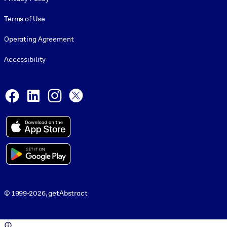
Terms of Use
Operating Agreement
Accessibility
Social and Apps
Facebook
LinkedIn
Instagram
X
© 1999-2026, getAbstract
© 1999-2026, getAbstract